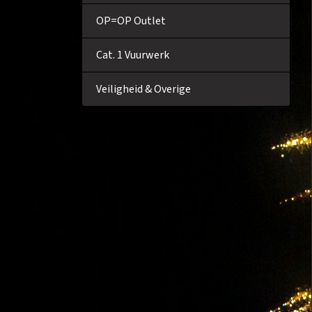
OP=OP Outlet
Cat. 1 Vuurwerk
Veiligheid & Overige