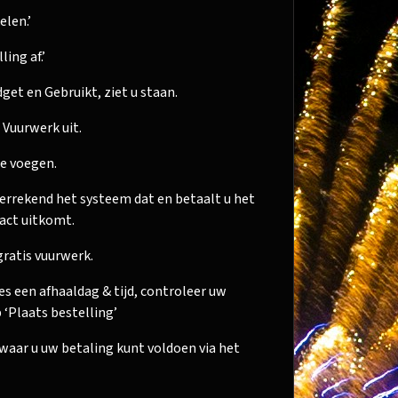
elen.’
ing af.’
dget en Gebruikt, ziet u staan.
 Vuurwerk uit.
te voegen.
verrekend het systeem dat en betaalt u het
xact uitkomt.
gratis vuurwerk.
ies een afhaaldag & tijd, controleer uw
 ‘Plaats bestelling’
waar u uw betaling kunt voldoen via het