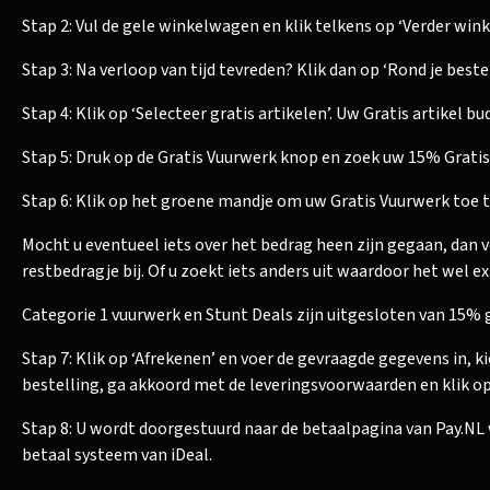
Stap 2: Vul de gele winkelwagen en klik telkens op ‘Verder wink
Stap 3: Na verloop van tijd tevreden? Klik dan op ‘Rond je bestell
Stap 4: Klik op ‘Selecteer gratis artikelen’. Uw Gratis artikel bu
Stap 5: Druk op de Gratis Vuurwerk knop en zoek uw 15% Gratis
Stap 6: Klik op het groene mandje om uw Gratis Vuurwerk toe 
Mocht u eventueel iets over het bedrag heen zijn gegaan, dan 
restbedragje bij. Of u zoekt iets anders uit waardoor het wel e
Categorie 1 vuurwerk en Stunt Deals zijn uitgesloten van 15% 
Stap 7: Klik op ‘Afrekenen’ en voer de gevraagde gegevens in, k
bestelling, ga akkoord met de leveringsvoorwaarden en klik op
Stap 8: U wordt doorgestuurd naar de betaalpagina van Pay.NL 
betaal systeem van iDeal.